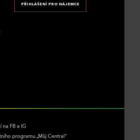
PŘIHLÁŠENÍ PRO NÁJEMCE
í na FB a IG
ního programu „Můj Central"