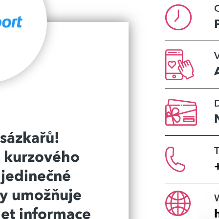
O
V
sázkařů!
T
t kurzového
í jedinečné
ty umožňuje
let informace