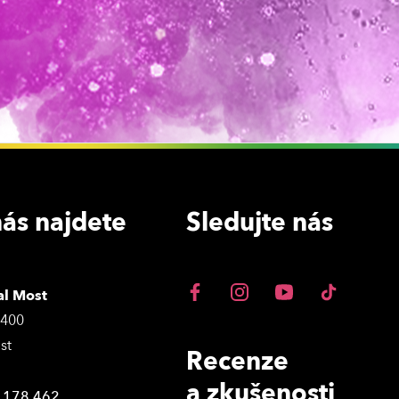
ás najdete
Sledujte nás
al Most
3400
st
Recenze
a zkušenosti
 178 462