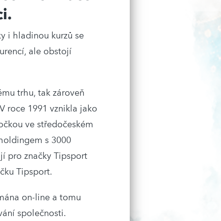
i.
y i hladinou kurzů se
urencí, ale obstojí
ému trhu, tak zároveň
V roce 1991 vznikla jako
bočkou ve středočeském
holdingem s 3000
jí pro značky Tipsport
čku Tipsport.
ímána on-line a tomu
ání společnosti.