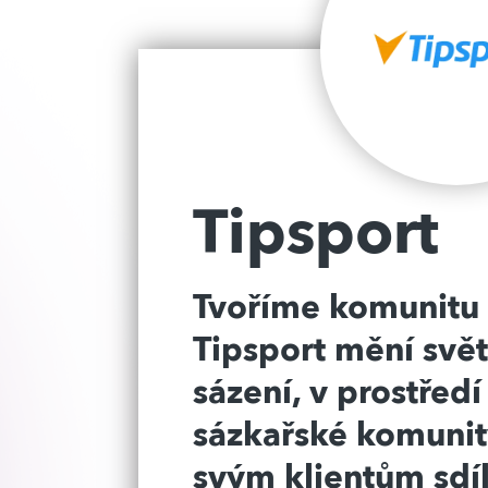
Tipsport
Tvoříme komunitu 
Tipsport mění svě
sázení, v prostřed
sázkařské komuni
svým klientům sdí