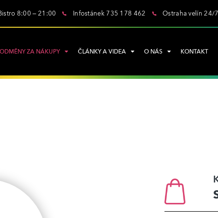
Bistro 8:00 – 21:00
Infostánek 735 178 462
Ostraha velín 24/
ODMĚNY ZA NÁKUPY
ČLÁNKY A VIDEA
O NÁS
KONTAKT