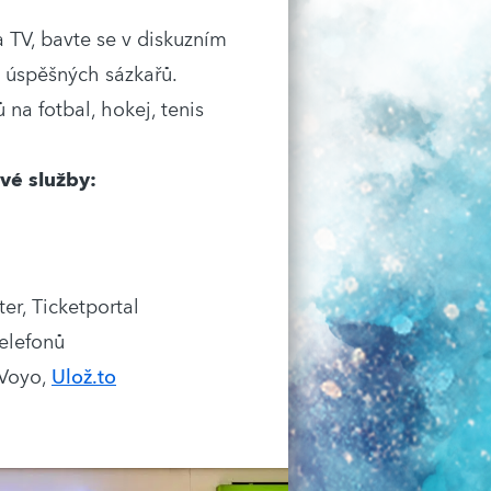
a TV, bavte se v diskuzním
i úspěšných sázkařů.
 na fotbal, hokej, tenis
vé služby:
er, Ticketportal
telefonů
 Voyo,
Ulož.to