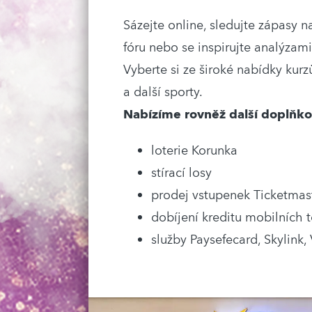
Sázejte online, sledujte zápasy n
fóru nebo se inspirujte analýzam
Vyberte si ze široké nabídky kurzů
a další sporty.
Nabízíme rovněž další doplňko
loterie Korunka
stírací losy
prodej vstupenek Ticketmast
dobíjení kreditu mobilních 
služby Paysefecard, Skylink,