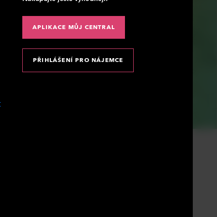
APLIKACE MŮJ CENTRAL
PŘIHLÁŠENÍ PRO NÁJEMCE