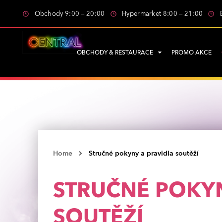
Obchody 9:00 – 20:00
Hypermarket 8:00 – 21:00
OBCHODY & RESTAURACE
PROMO AKCE
Home
Stručné pokyny a pravidla soutěží
STRUČNÉ POKYN
SOUTĚŽÍ