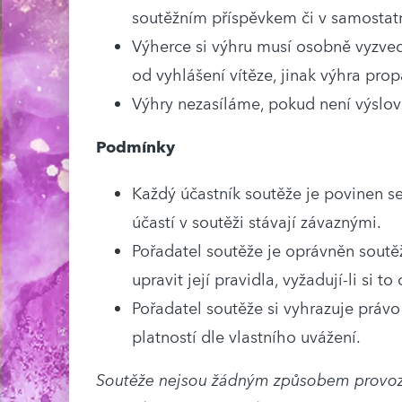
soutěžním příspěvkem či v samosta
Výherce si výhru musí osobně vyzved
od vyhlášení vítěze, jinak výhra pro
Výhry nezasíláme, pokud není výslov
Podmínky
Každý účastník soutěže je povinen se
účastí v soutěži stávají závaznými.
Pořadatel soutěže je oprávněn soutěž k
upravit její pravidla, vyžadují-li si t
Pořadatel soutěže si vyhrazuje prá
platností dle vlastního uvážení.
Soutěže nejsou žádným způsobem provoz