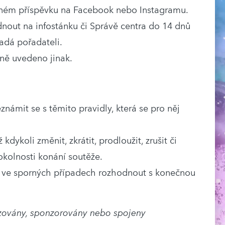
tném příspěvku na Facebook nebo Instagramu.
nout na infostánku či Správě centra do 14 dnů
padá pořadateli.
ně uvedeno jinak.
známit se s těmito pravidly, která se pro něj
dykoli změnit, zkrátit, prodloužit, zrušit či
o okolnosti konání soutěže.
vo ve sporných případech rozhodnout s konečnou
ovány, sponzorovány nebo spojeny