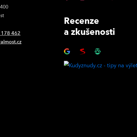
3400
st
Recenze
a zkušenosti
 178 462
ralmost.cz