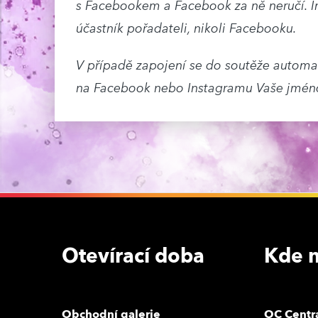
s Facebookem a Facebook za ně neručí. I
účastník pořadateli, nikoli Facebooku.
V případě zapojení se do soutěže automat
na Facebook nebo Instagramu Vaše jméno,
Otevírací doba
Kde n
Obchodní galerie
OC Centr