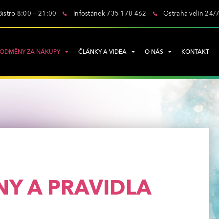
Bistro 8:00 – 21:00
Infostánek 735 178 462
Ostraha velín 24/
ODMĚNY ZA NÁKUPY
ČLÁNKY A VIDEA
O NÁS
KONTAKT
Y A PRAVIDLA