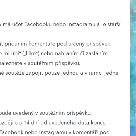
o má účet Facebooku nebo Instagramu a je starší
it přidáním komentáře pod určený příspěvek,
 mi líbí“ („Like“) nebo nahráním či zasláním
naleznete v soutěžním příspěvku.
né soutěže zapojit pouze jednou a v rámci jedné
.
bude uvedený v soutěžním příspěvku.
ozději do 14 dní od uvedeného data konce
Facebook nebo Instagramu v komentáři pod