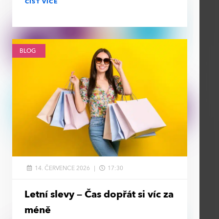
ČÍST VÍCE
BLOG
14. ČERVENCE 2026
17:30
Letní slevy – Čas dopřát si víc za
méně