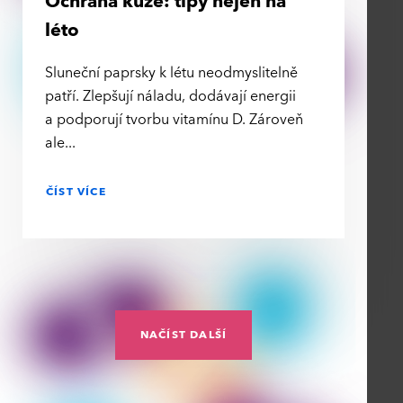
Ochrana kůže: tipy nejen na
léto
Sluneční paprsky k létu neodmyslitelně
patří. Zlepšují náladu, dodávají energii
a podporují tvorbu vitamínu D. Zároveň
ale
ČÍST VÍCE
NAČÍST DALŠÍ