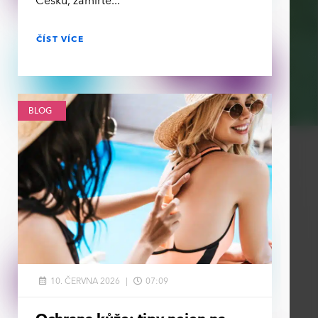
Česku, zamiřte
ČÍST VÍCE
BLOG
10. ČERVNA 2026
07:09