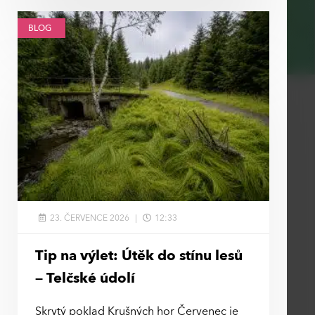
BLOG
23. ČERVENCE 2026
12:33
Tip na výlet: Útěk do stínu lesů
– Telčské údolí
Skrytý poklad Krušných hor Červenec je