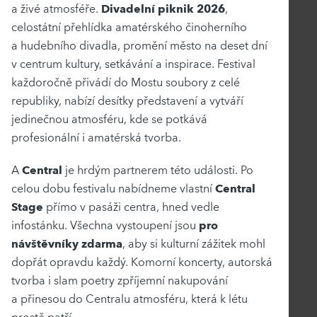
a živé atmosféře.
Divadelní piknik 2026
,
celostátní přehlídka amatérského činoherního
a hudebního divadla, promění město na deset dní
v centrum kultury, setkávání a inspirace. Festival
každoročně přivádí do Mostu soubory z celé
republiky, nabízí desítky představení a vytváří
jedinečnou atmosféru, kde se potkává
profesionální i amatérská tvorba.
A
Central
je hrdým partnerem této události. Po
celou dobu festivalu nabídneme vlastní
Central
Stage
přímo v pasáži centra, hned vedle
infostánku. Všechna vystoupení jsou
pro
návštěvníky zdarma
, aby si kulturní zážitek mohl
dopřát opravdu každý. Komorní koncerty, autorská
tvorba i slam poetry zpříjemní nakupování
a přinesou do Centralu atmosféru, která k létu