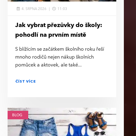
4. SRPNA 2026
11:03
Jak vybrat přezůvky do školy:
pohodlí na prvním místě
S blížícím se začátkem školního roku řeší
mnoho rodičů nejen nákup školních
pomůcek a aktovek, ale také
ČÍST VÍCE
BLOG