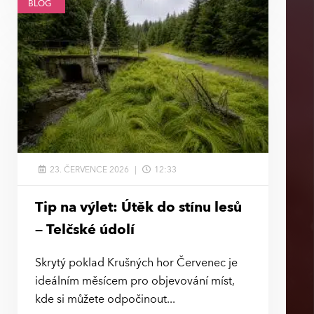
BLOG
23. ČERVENCE 2026
12:33
Tip na výlet: Útěk do stínu lesů
– Telčské údolí
Skrytý poklad Krušných hor Červenec je
ideálním měsícem pro objevování míst,
kde si můžete odpočinout