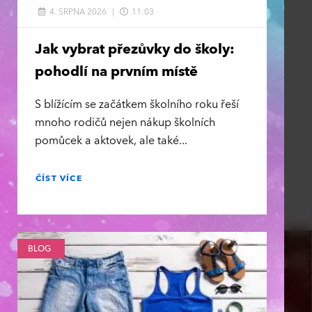
4. SRPNA 2026
11:03
Jak vybrat přezůvky do školy:
pohodlí na prvním místě
S blížícím se začátkem školního roku řeší
mnoho rodičů nejen nákup školních
pomůcek a aktovek, ale také
ČÍST VÍCE
BLOG