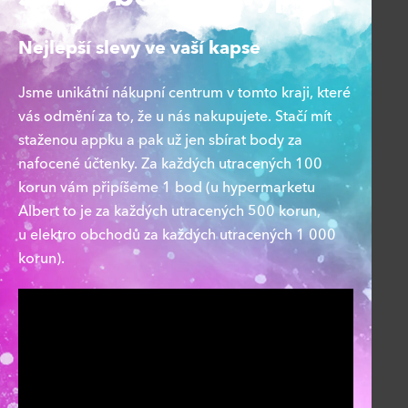
Nejlepší slevy ve vaší kapse
Jsme unikátní nákupní centrum v tomto kraji, které
vás odmění za to, že u nás nakupujete. Stačí mít
staženou appku a pak už jen sbírat body za
nafocené účtenky. Za každých utracených 100
korun vám připíšeme 1 bod (u hypermarketu
Albert to je za každých utracených 500 korun,
u elektro obchodů za každých utracených 1 000
korun).