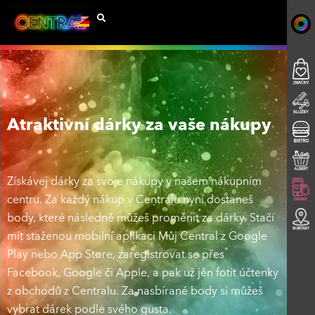
Atraktivní dárky za vaše nákupy
Získávej dárky za svoje nákupy v našem nákupním
centru. Za každý nákup v Centralu nyní dostaneš
body, které následně můžeš proměnit za dárky. Stačí
mít staženou mobilní aplikaci Můj Central z Google
Play nebo App Store, zaregistrovat se přes
Facebook, Google či Apple, a pak už jen fotit účtenky
z obchodů z Centralu. Za nasbírané body si můžeš
vybrat dárek podle svého gusta.