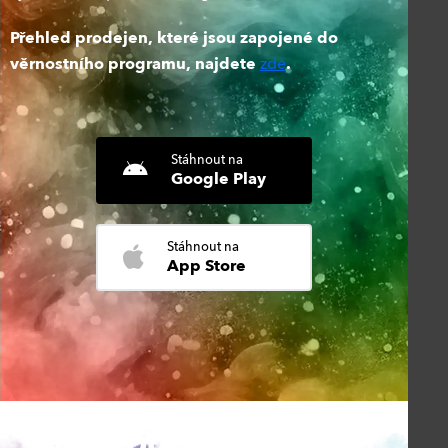
Přehled prodejen, které jsou zapojené do
věrnostního programu, najdete
zde
.
Stáhnout na
Google Play
Stáhnout na
App Store
Sbírat body se vyplatí