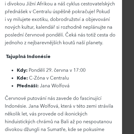
i divokou Jižní Afrikou a náš cyklus cestovatelských
přednášek v Centralu úspěšně pokračuje! Pokud
i vy milujete exotiku, dobrodružství a objevování
nových kultur, kalendář si rozhodně neplánujte na
poslední červnové pondělí. Čeká nás totiž cesta do
jednoho z nejbarevnějších koutů naší planety.
Tajuplná Indonésie
Kdy:
Pondělí 29. června v 17:00
Kde:
C-Zóna v Centralu
Přednáší:
Jana Wolfová
Červnové putování nás zavede do fascinující
Indonésie. Jana Wolfová, která v této zemi strávila
několik let, vás provede od ikonických
hinduistických chrámů na Bali až po nespoutanou
divokou džungli na Sumatře, kde se pokusíme