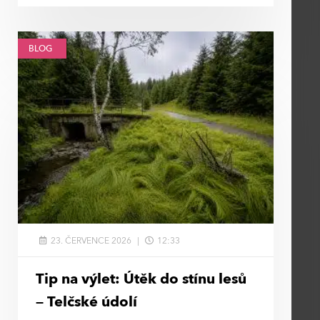
BLOG
23. ČERVENCE 2026
12:33
Tip na výlet: Útěk do stínu lesů
– Telčské údolí