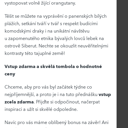
vystopovat volně žijící orangutany.
Těšit se můžete na vyprávění o panenských bílých
plážích, setkání tváří v tvář s respekt budícími
komodskými draky i na unikátní návštěvu
u zapomenutého etnika bývalých lovců lebek na
ostrově Siberut. Nechte se okouzlit neuvěřitelnými
kontrasty této tajuplné země!
Vstup zdarma a skvělá tombola o hodnotné
ceny
Chceme, aby pro vás byl začátek týdne co
nejpříjemnější, a proto je i na tuto přednášku
vstup
zcela zdarma
. Přijďte si odpočinout, načerpat
inspiraci a užít si skvělé odpoledne.
Navíc pro vás máme oblíbený bonus na závěr! Ani