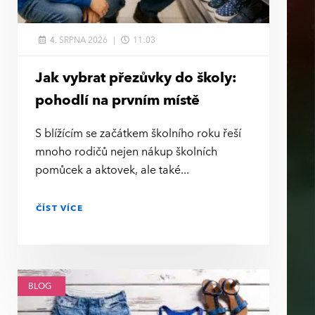
4. SRPNA 2026
11:03
Jak vybrat přezůvky do školy:
pohodlí na prvním místě
S blížícím se začátkem školního roku řeší
mnoho rodičů nejen nákup školních
pomůcek a aktovek, ale také
ČÍST VÍCE
BLOG