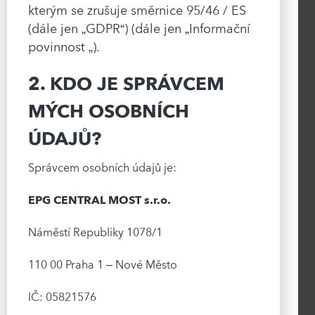
kterým se zrušuje směrnice 95/46 / ES
(dále jen „GDPR“) (dále jen „Informační
povinnost „).
2. KDO JE SPRÁVCEM
MÝCH OSOBNÍCH
ÚDAJŮ?
Správcem osobních údajů je:
EPG CENTRAL MOST s.r.o.
Náměstí Republiky 1078/1
110 00 Praha 1 – Nové Město
IČ: 05821576