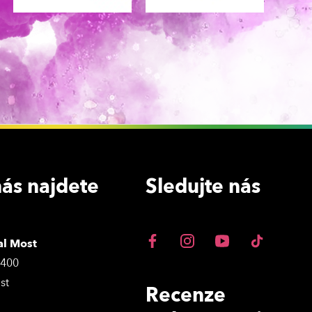
ás najdete
Sledujte nás
al Most
3400
st
Recenze