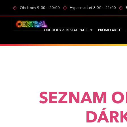
Obchody 9:00 – 20:00
Hypermarket 8:00 – 21:00
OBCHODY & RESTAURACE
PROMO AKCE
SEZNAM O
DÁR