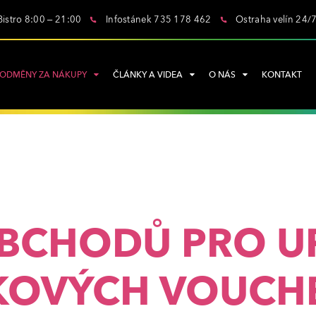
Bistro 8:00 – 21:00
Infostánek 735 178 462
Ostraha velín 24/
ODMĚNY ZA NÁKUPY
ČLÁNKY A VIDEA
O NÁS
KONTAKT
BCHODŮ PRO U
KOVÝCH VOUCH