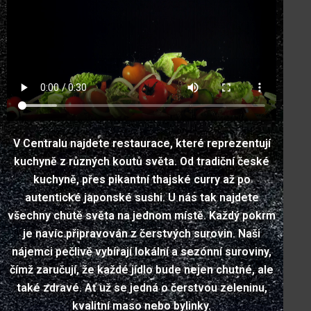
V Centralu najdete restaurace, které reprezentují
kuchyně z různých koutů světa. Od tradiční české
kuchyně, přes pikantní thajské curry až po
autentické japonské sushi. U nás tak najdete
všechny chutě světa na jednom místě. Každý pokrm
je navíc připravován z čerstvých surovin. Naši
nájemci pečlivě vybírají lokální a sezónní suroviny,
čímž zaručují, že každé jídlo bude nejen chutné, ale
také zdravé. Ať už se jedná o čerstvou zeleninu,
kvalitní maso nebo bylinky.