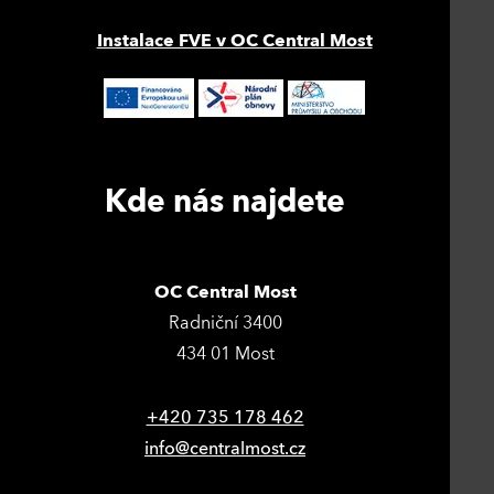
Instalace FVE v OC Central Most
Kde nás najdete
OC Central Most
Radniční 3400
434 01 Most
+420 735 178 462
info@centralmost.cz