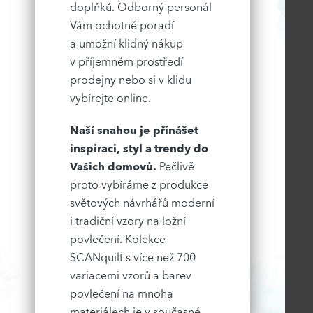
doplňků. Odborný personál
Vám ochotně poradí
a umožní klidný nákup
v příjemném prostředí
prodejny nebo si v klidu
vybírejte online.
Naší snahou je přinášet
inspiraci, styl a trendy do
Vašich domovů.
Pečlivě
proto vybíráme z produkce
světových návrhářů moderní
i tradiční vzory na ložní
povlečení. Kolekce
SCANquilt s více než 700
variacemi vzorů a barev
povlečení na mnoha
materiálech je v současné