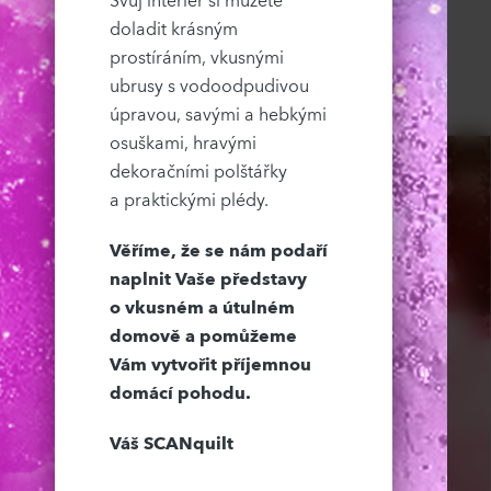
Svůj interiér si můžete
doladit krásným
prostíráním, vkusnými
ubrusy s vodoodpudivou
úpravou, savými a hebkými
osuškami, hravými
dekoračními polštářky
a praktickými plédy.
Věříme, že se nám podaří
naplnit Vaše představy
o vkusném a útulném
domově a pomůžeme
Vám vytvořit příjemnou
domácí pohodu.
Váš SCANquilt