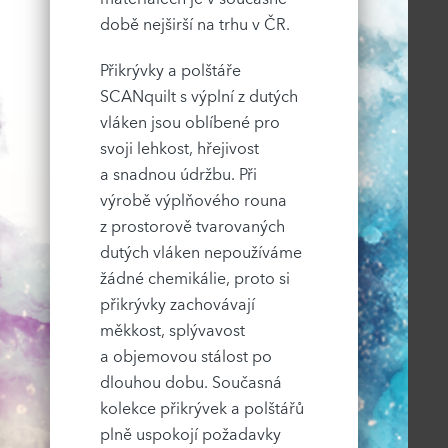
době nejširší na trhu v ČR.
Přikrývky a polštáře
SCANquilt s výplní z dutých
vláken jsou oblíbené pro
svoji lehkost, hřejivost
a snadnou údržbu. Při
výrobě výplňového rouna
z prostorově tvarovaných
dutých vláken nepoužíváme
žádné chemikálie, proto si
přikrývky zachovávají
měkkost, splývavost
a objemovou stálost po
dlouhou dobu. Současná
kolekce přikrývek a polštářů
plně uspokojí požadavky