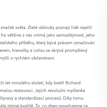
naček světa. Zlaté oblouky poznají lidé napříč
e ho většina z nás vnímá jako samozřejmost, jeho
elského příběhu, který bývá právem označován
erem, hranolky a colou se skrývá promyšlený
mýšlí o rychlém občerstvení.
 let minulého století, kdy bratři Richard
 malou restauraci. Jejich revoluční myšlenka
řípravy a standardizaci procesů. Díky tomu
stále stejné kvalitě. To, co dnes považujeme za