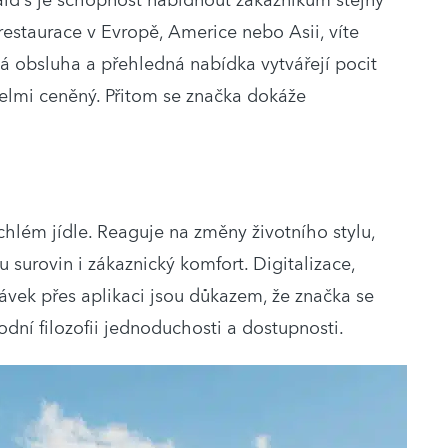
d’s je schopnost nabídnout zákazníkům stejný
 restaurace v Evropě, Americe nebo Asii, víte
lá obsluha a přehledná nabídka vytvářejí pocit
 velmi ceněný. Přitom se značka dokáže
hlém jídle. Reaguje na změny životního stylu,
tu surovin i zákaznický komfort. Digitalizace,
ek přes aplikaci jsou důkazem, že značka se
odní filozofii jednoduchosti a dostupnosti.