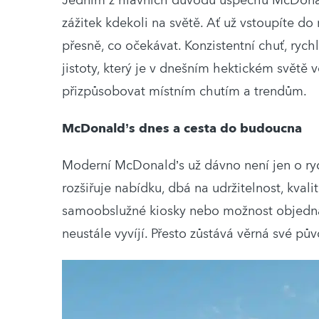
Jedním z hlavních důvodů úspěchu McDonal
zážitek kdekoli na světě. Ať už vstoupíte do
přesně, co očekávat. Konzistentní chuť, rych
jistoty, který je v dnešním hektickém světě
přizpůsobovat místním chutím a trendům.
McDonald’s dnes a cesta do budoucna
Moderní McDonald’s už dávno není jen o ryc
rozšiřuje nabídku, dbá na udržitelnost, kvali
samoobslužné kiosky nebo možnost objednáv
neustále vyvíjí. Přesto zůstává věrná své pův