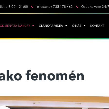
Bistro 8:00 – 21:00
Infostánek 735 178 462
Ostraha velín 24/
ODMĚNY ZA NÁKUPY
ČLÁNKY A VIDEA
O NÁS
KONTAKT
jako fenomén