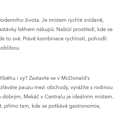
dodenního života. Je místem rychlé snídaně,
astávky během nákupů. Nabízí prostředí, kde se
de to své. Právě kombinace rychlosti, pohodlí
 oblibou.
říběhu i vy? Zastavte se v McDonald’s
opřáváte pauzu mezi obchody, vyrážíte s rodinou
ím dobrým, Mekáč v Centralu je ideálním místem.
vět, přímo tam, kde se potkává gastronomie,