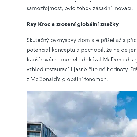
samozřejmost, bylo tehdy zásadní inovací.
Ray Kroc a zrození globální značky
Skutečný byznysový zlom ale přišel až s př
potenciál konceptu a pochopil, že nejde je
franšízovému modelu dokázal McDonald’s rych
vzhled restaurací i jasně čitelné hodnoty. Pr
z McDonald’s globální fenomén.