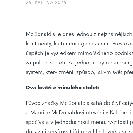
26. KVĚTNA 2026
McDonald’s je dnes jednou z nejznámějších z
kontinenty, kulturami i generacemi. Přestož
úspěch je výsledkem mimořádného podnikat
za příběh století. Za jednoduchým hamburg
systém, který změnil způsob, jakým svět pře
Dva bratři z minulého století
Původ značky McDonald’s sahá do čtyřicátých
a Maurice McDonaldovi otevřeli v Kalifornii
spočívala v jednoduchosti menu, rychlosti p
dokázali servírovat jídlo rychle, levně a ve 