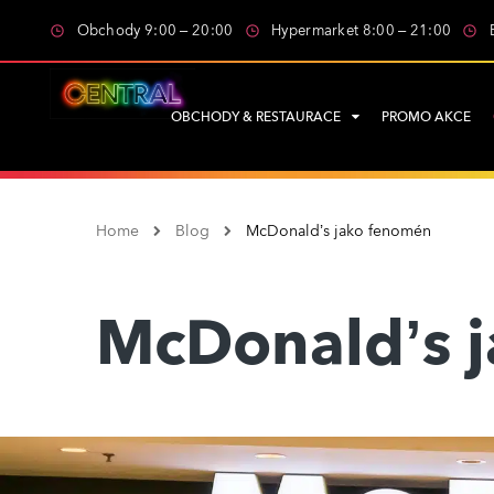
Obchody 9:00 – 20:00
Hypermarket 8:00 – 21:00
OBCHODY & RESTAURACE
PROMO AKCE
Home
Blog
McDonald’s jako fenomén
McDonald’s 