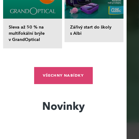
Sleva až 50 % na
Zářivý start do školy
multifokální brýle
s Albi
v GrandOptical
VŠECHNY NABÍDKY
Novinky