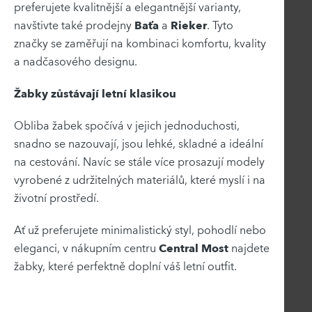
preferujete kvalitnější a elegantnější varianty,
navštivte také prodejny
Baťa
a
Rieker
. Tyto
značky se zaměřují na kombinaci komfortu, kvality
a nadčasového designu.
Žabky zůstávají letní klasikou
Obliba žabek spočívá v jejich jednoduchosti,
snadno se nazouvají, jsou lehké, skladné a ideální
na cestování. Navíc se stále více prosazují modely
vyrobené z udržitelných materiálů, které myslí i na
životní prostředí.
Ať už preferujete minimalistický styl, pohodlí nebo
eleganci, v nákupním centru
Central Most
najdete
žabky, které perfektně doplní váš letní outfit.