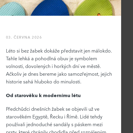
03. ČERVNA 2026
Léto si bez žabek dokáže představit jen málokdo.
Tahle lehká a pohodlná obuv je symbolem
volnosti, dovolených i horkých dní ve městě.
Ačkoliv je dnes bereme jako samozřejmost, jejich
historie sahá hluboko do minulosti.
Od starověku k modernímu létu
Předchůdci dnešních žabek se objevili už ve
starověkém Egyptě, Řecku i Římě. Lidé tehdy
používali jednoduché sandály s páskem mezi
prsty, které chránily chodidla před rozpáleným