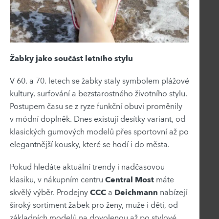
Žabky jako součást letního stylu
V 60. a 70. letech se žabky staly symbolem plážové
kultury, surfování a bezstarostného životního stylu.
Postupem času se z ryze funkční obuvi proměnily
v módní doplněk. Dnes existují desítky variant, od
klasických gumových modelů přes sportovní až po
elegantnější kousky, které se hodí i do města.
Pokud hledáte aktuální trendy i nadčasovou
klasiku, v nákupním centru
Central Most
máte
skvělý výběr. Prodejny
CCC
a
Deichmann
nabízejí
široký sortiment žabek pro ženy, muže i děti, od
základních modelů na dovolenou až po stylové