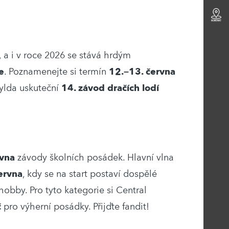
i, a i v roce 2026 se stává hrdým
e
. Poznamenejte si termín
12.–13. června
tylda uskuteční
14. závod dračích lodí
rvna
závody školních posádek. Hlavní vlna
ervna
, kdy se na start postaví dospělé
hobby. Pro tyto kategorie si Central
č
pro výherní posádky. Přijďte fandit!