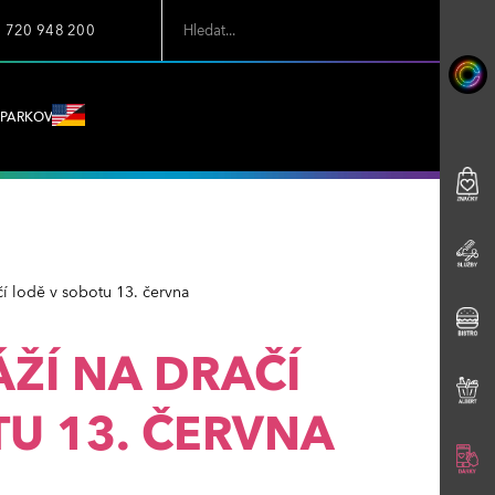
7 720 948 200
PARKOVÁNÍ
čí lodě v sobotu 13. června
ŽÍ NA DRAČÍ
U 13. ČERVNA