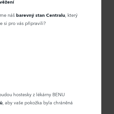
svěžení
íme náš
barevný stan Centralu
, který
 si pro vás připravili?
 budou hostesky z lékárny BENU
mů
, aby vaše pokožka byla chráněná