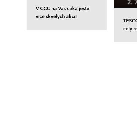
V CCC na Vás čeká ještě
více skvělých akcí!
TESCO
celý r