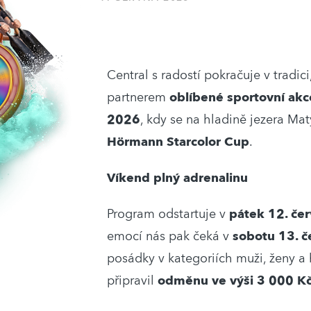
Central s radostí pokračuje v tradic
partnerem
oblíbené sportovní akc
2026
, kdy se na hladině jezera Ma
Hörmann Starcolor Cup
.
Víkend plný adrenalinu
Program odstartuje v
pátek 12. če
emocí nás pak čeká v
sobotu 13. č
posádky v kategoriích muži, ženy a 
připravil
odměnu ve výši 3 000 K