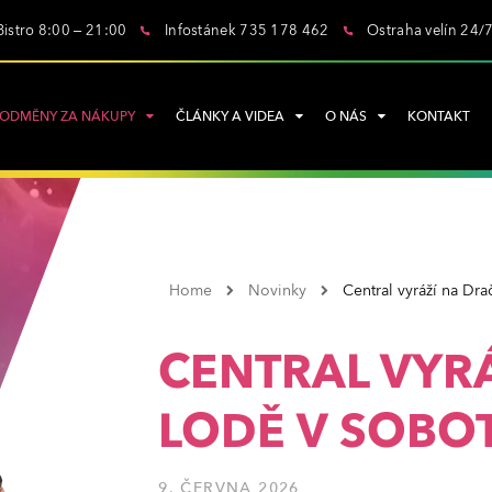
Bistro 8:00 – 21:00
Infostánek 735 178 462
Ostraha velín 24/
ODMĚNY ZA NÁKUPY
ČLÁNKY A VIDEA
O NÁS
KONTAKT
Home
Novinky
Central vyráží na Dra
CENTRAL VYRÁ
LODĚ V SOBOT
9. ČERVNA 2026