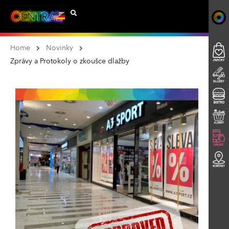
Home
Novinky
Zprávy a Protokoly o zkoušce dlažby