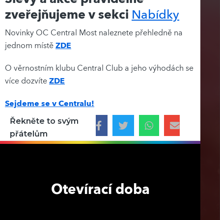
zveřejňujeme v sekci
Nabídky
Novinky OC Central Most naleznete přehledně na
jednom místě
ZDE
O věrnostním klubu Central Club a jeho výhodách se
více dozvíte
ZDE
Sejdeme se v Centralu!
Řekněte to svým
přátelům
Otevírací doba