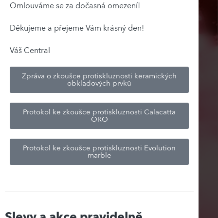
Omlouváme se za dočasná omezení!
Děkujeme a přejeme Vám krásný den!
Váš Central
Zpráva o zkoušce protiskluznosti keramických
obkladových prvků
Protokol ke zkoušce protiskluznosti Calacatta
ORO
Protokol ke zkoušce protiskluznosti Evolution
marble
Slevy a akce pravidelně