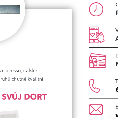
O
V
espresso, italské
druhů chutné kvalitní
T
.
 SVŮJ DORT