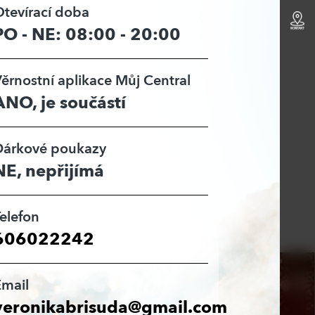
tevírací doba
PO - NE: 08:00 - 20:00
ěrnostní aplikace Můj Central
ANO, je součástí
Dárkové poukazy
NE, nepřijímá
elefon
606022242
Email
veronikabrisuda@gmail.com