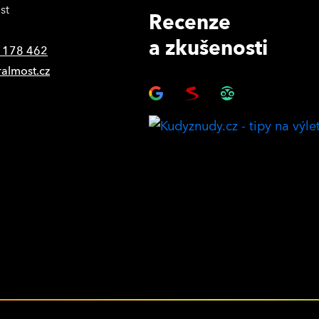
st
Recenze
a zkušenosti
 178 462
ralmost.cz