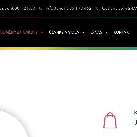
Bistro 8:00 – 21:00
Infostánek 735 178 462
Ostraha velín 24/
ODMĚNY ZA NÁKUPY
ČLÁNKY A VIDEA
O NÁS
KONTAKT