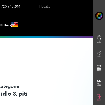
7 720 948 200
PARKOVÁNÍ
Kategorie
Jídlo & pití