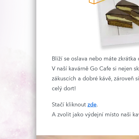
Blíží se oslava nebo máte zkrátka
V naší kavárně Go Cafe si nejen s
zákuscích a dobré kávě, zároveň s
celý dort!
Stačí kliknout
zde
.
A zvolit jako výdejní místo naši k