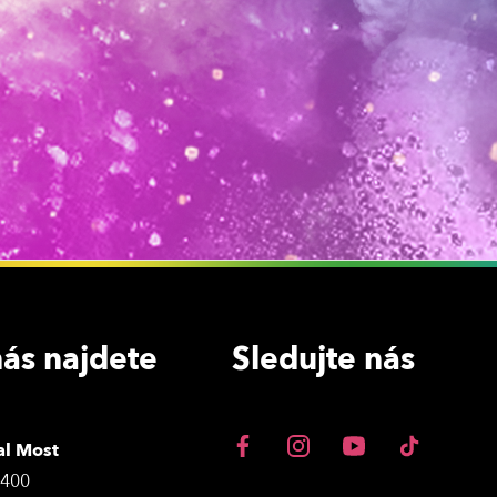
ás najdete
Sledujte nás
al Most
3400