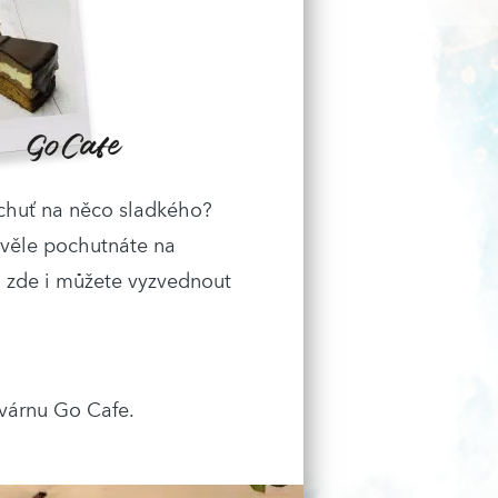
 chuť na něco sladkého?
kvěle pochutnáte na
i zde i můžete vyzvednout
avárnu Go Cafe.