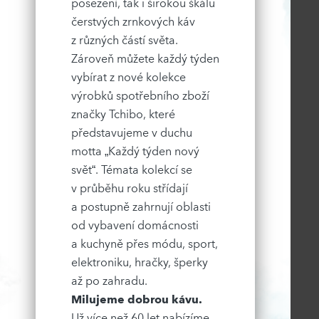
posezení, tak i širokou škálu
čerstvých zrnkových káv
z různých částí světa.
Zároveň můžete každý týden
vybírat z nové kolekce
výrobků spotřebního zboží
značky Tchibo, které
představujeme v duchu
motta „Každý týden nový
svět“. Témata kolekcí se
v průběhu roku střídají
a postupně zahrnují oblasti
od vybavení domácnosti
a kuchyně přes módu, sport,
elektroniku, hračky, šperky
až po zahradu.
Milujeme dobrou kávu.
Už více než 60 let nabízíme