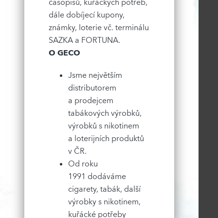
časopisů, kuřáckých potřeb,
dále dobíjecí kupony,
známky, loterie vč. terminálu
SAZKA a FORTUNA.
O GECO
Jsme největším
distributorem
a prodejcem
tabákových výrobků,
výrobků s nikotinem
a loterijních produktů
v ČR.
Od roku
1991 dodáváme
cigarety, tabák, další
výrobky s nikotinem,
kuřácké potřeby