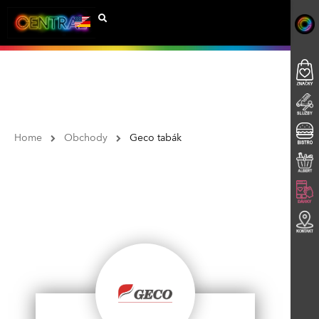
Home
Obchody
Geco tabák