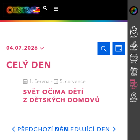
Navigac
Událo
Hledat
04.07.2026
Den
Zobra
Vyberte
pro
CELÝ DEN
datum.
Navig
hledání
1. června
-
5. července
a
SVĚT OČIMA DĚTÍ
Z DĚTSKÝCH DOMOVŮ
zobraze
Události
PŘEDCHOZÍ DEN
NÁSLEDUJÍCÍ DEN