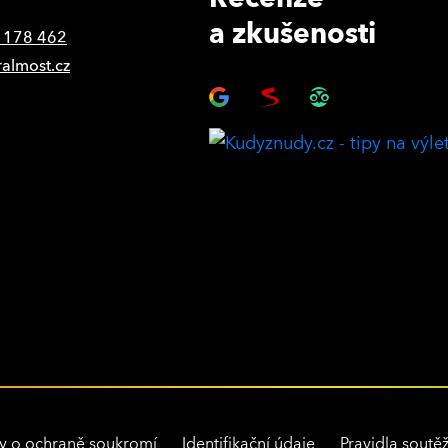
a zkušenosti
 178 462
ralmost.cz
y o ochraně soukromí
Identifikační údaje
Pravidla soutěž