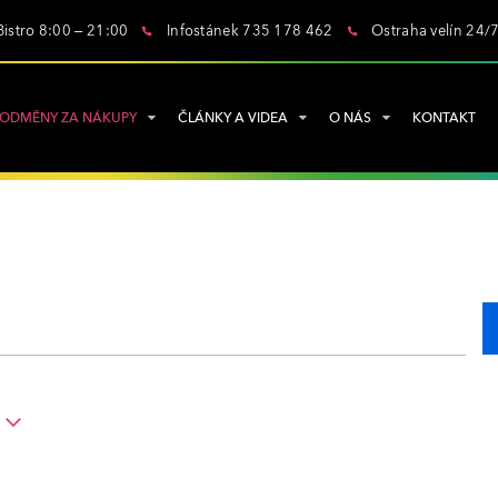
Bistro 8:00 – 21:00
Infostánek 735 178 462
Ostraha velín 24/
ODMĚNY ZA NÁKUPY
ČLÁNKY A VIDEA
O NÁS
KONTAKT