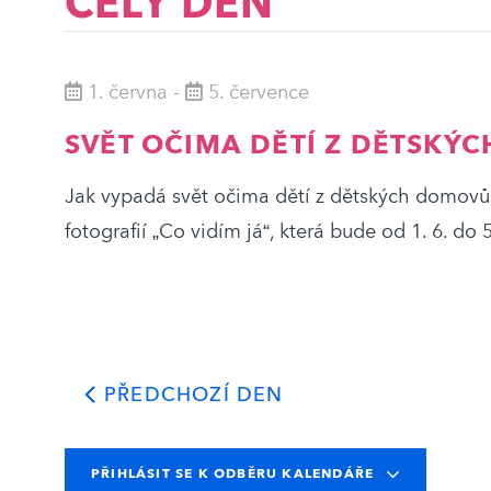
CELÝ DEN
a
klíčového
slova.
1. června
-
5. července
zobrazení
SVĚT OČIMA DĚTÍ Z DĚTSKÝ
Události
Jak vypadá svět očima dětí z dětských domovů?
fotografií „Co vidím já“, která bude od 1. 6. do 5
PŘEDCHOZÍ DEN
PŘIHLÁSIT SE K ODBĚRU KALENDÁŘE