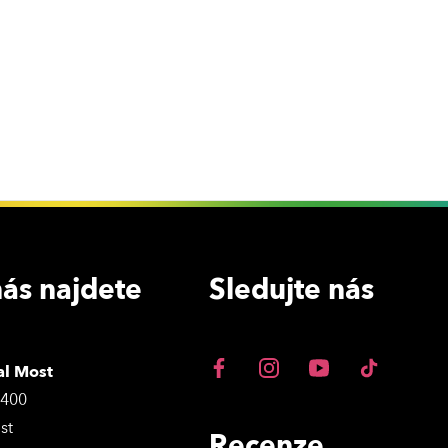
ás najdete
Sledujte nás
al Most
3400
st
Recenze