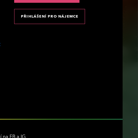
PŘIHLÁŠENÍ PRO NÁJEMCE
í na FB a IG