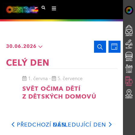
Navigac
Událo
Hledat
30.06.2026
Den
Zobra
Vyberte
pro
CELÝ DEN
datum.
Navig
hledání
1. června
-
5. července
a
SVĚT OČIMA DĚTÍ
Z DĚTSKÝCH DOMOVŮ
zobraze
Události
PŘEDCHOZÍ DEN
NÁSLEDUJÍCÍ DEN