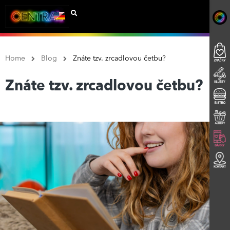
Home
Blog
Znáte tzv. zrcadlovou četbu?
Znáte tzv. zrcadlovou četbu?