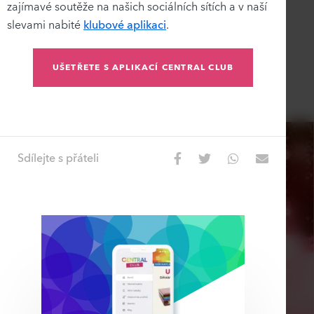
zajímavé soutěže na našich sociálních sítích a v naší
slevami nabité
klubové aplikaci
.
UŠETŘETE S APLIKACÍ CENTRAL CLUB
Sdílejte s přáteli