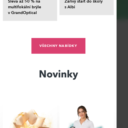
Sleva až 50 % na
Zářivý start do školy
multifokální brýle
s Albi
v GrandOptical
VŠECHNY NABÍDKY
Novinky