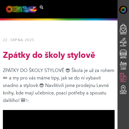
22. SRPNA 2025
Zpátky do školy stylově
ZPÁTKY DO ŠKOLY STYLOVĚ 😎 Škola je už za rohem
✏️ a my pro vás máme tipy, jak se do ní vybavit
snadno a stylově.😎 Navštívili jsme prodejnu Levné
knihy, kde mají učebnice, psací potřeby a spoustu
dalšího! 🎒✨