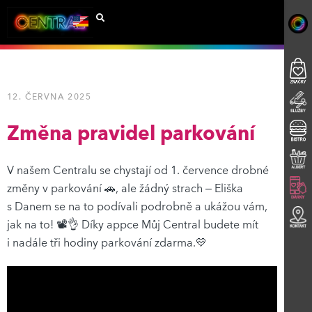
12. ČERVNA 2025
Změna pravidel parkování
V našem Centralu se chystají od 1. července drobné
změny v parkování 🚗, ale žádný strach – Eliška
s Danem se na to podívali podrobně a ukážou vám,
jak na to! 📽️👌 Díky appce Můj Central budete mít
i nadále tři hodiny parkování zdarma.💛