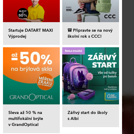
Startuje DATART MAXI
🎒 Připravte se na nový
Výprodej
školní rok s CCC!
Sleva až 50 % na
Zářivý start do školy
multifokální brýle
s Albi
v GrandOptical