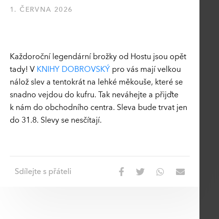
1. ČERVNA 2026
Každoroční legendární brožky od Hostu jsou opět
tady! V
KNIHY DOBROVSKÝ
pro vás mají velkou
nálož slev a tentokrát na lehké měkouše, které se
snadno vejdou do kufru. Tak neváhejte a přijďte
k nám do obchodního centra. Sleva bude trvat jen
do 31.8. Slevy se nesčítají.
Sdílejte s přáteli