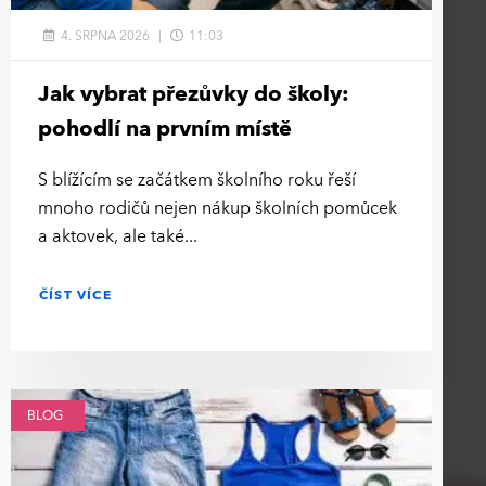
4. SRPNA 2026
11:03
Jak vybrat přezůvky do školy:
pohodlí na prvním místě
S blížícím se začátkem školního roku řeší
mnoho rodičů nejen nákup školních pomůcek
a aktovek, ale také
ČÍST VÍCE
BLOG