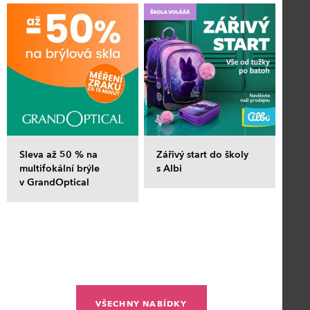
Sleva až 50 % na
Zářivý start do školy
multifokální brýle
s Albi
v GrandOptical
VŠECHNY NABÍDKY