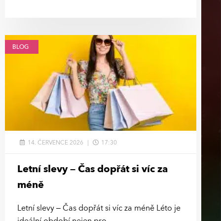
BLOG
14. ČERVENCE 2026
17:30
Letní slevy – Čas dopřát si víc za
méně
Letní slevy – Čas dopřát si víc za méně Léto je
ideální období nejen pro