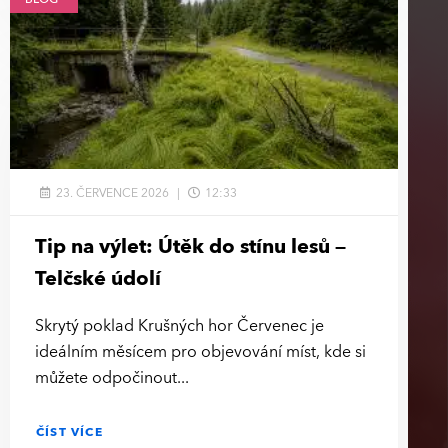
23. ČERVENCE 2026
12:33
Tip na výlet: Útěk do stínu lesů –
Telčské údolí
Skrytý poklad Krušných hor Červenec je
ideálním měsícem pro objevování míst, kde si
můžete odpočinout
ČÍST VÍCE