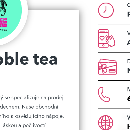
O
V
bble tea
 se specializuje na prodej
nádechem. Naše obchodní
tního a osvěžujícího nápoje,
 láskou a pečlivostí