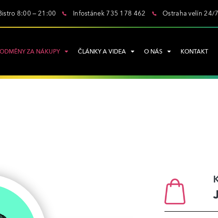
Bistro 8:00 – 21:00
Infostánek 735 178 462
Ostraha velín 24/
ODMĚNY ZA NÁKUPY
ČLÁNKY A VIDEA
O NÁS
KONTAKT