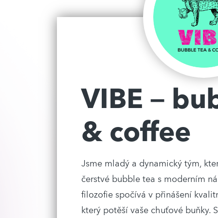
VIBE – bu
& coffee
Jsme mladý a dynamický tým, který
čerstvé bubble tea s moderním 
filozofie spočívá v přinášení kvali
který potěší vaše chuťové buňky. S