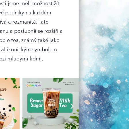
osti jsme měli možnost žít
ové podniky na každém
živá a rozmanitá. Tato
anu a postupně se rozšířila
ubble tea, známý také jako
 stal ikonickým symbolem
ezi mladými lidmi.