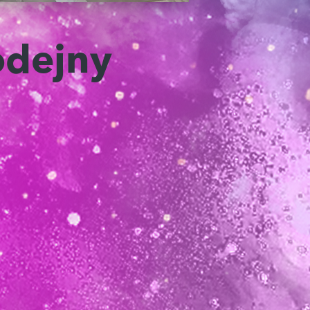
odejny