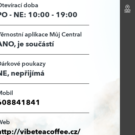
tevírací doba
PO - NE: 10:00 - 19:00
ěrnostní aplikace Můj Central
ANO, je součástí
Dárkové poukazy
NE, nepřijímá
Mobil
608841841
Web
http://vibeteacoffee.cz/