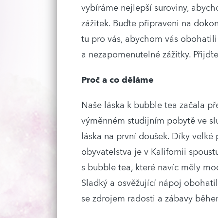
vybíráme nejlepší suroviny, abyc
zážitek. Buďte připraveni na doko
tu pro vás, abychom vás obohatili
a nezapomenutelné zážitky. Přijďt
Proč a co děláme
Naše láska k bubble tea začala př
výměnném studijním pobytě ve slun
láska na první doušek. Díky velké
obyvatelstva je v Kalifornii spous
s bubble tea, které navíc měly mo
Sladký a osvěžující nápoj obohatil
se zdrojem radosti a zábavy běh