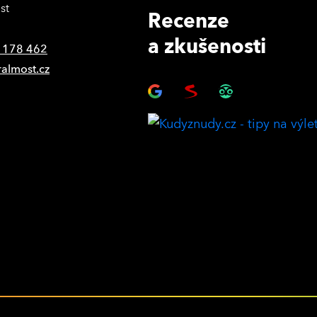
st
Recenze
a zkušenosti
 178 462
ralmost.cz