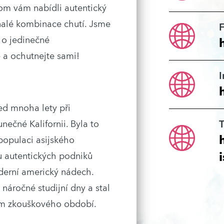
hom vám nabídli autentický
nalé kombinace chutí. Jsme
 o jedinečné
e a ochutnejte sami!
ed mnoha lety při
T
ečné Kalifornii. Byla to
 populaci asijského
tu autentických podniků
derní americký nádech.
 náročné studijní dny a stal
em zkouškového období.