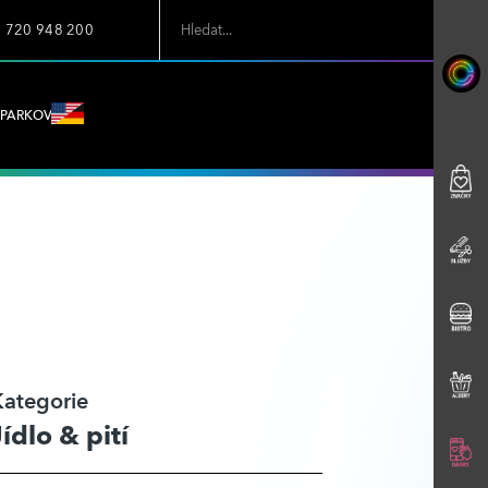
7 720 948 200
PARKOVÁNÍ
Kategorie
Jídlo & pití