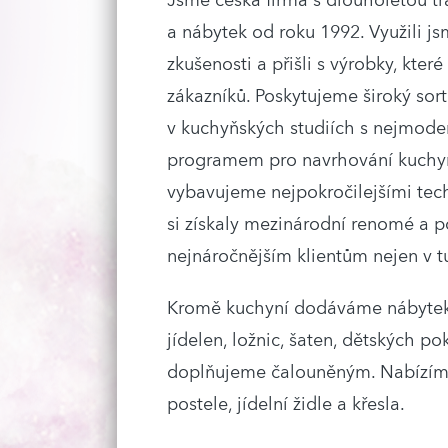
Jsme česká firma s dlouholetou t
a nábytek od roku 1992. Využili js
zkušenosti a přišli s výrobky, které
zákazníků. Poskytujeme široký sor
v kuchyňských studiích s nejmod
programem pro navrhování kuchyn
vybavujeme nejpokročilejšími tec
si získaly mezinárodní renomé a p
nejnáročnějším klientům nejen v tu
Kromě kuchyní dodáváme nábytek
jídelen, ložnic, šaten, dětských p
doplňujeme čalouněným. Nabízíme 
postele, jídelní židle a křesla.