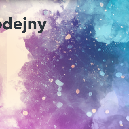
odejny