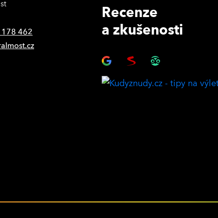
st
Recenze
a zkušenosti
 178 462
ralmost.cz