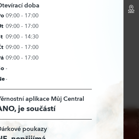
tevírací doba
Po
09:00 - 17:00
Út
09:00 - 17:00
t
09:00 - 14:30
Čt
09:00 - 17:00
Pá
09:00 - 17:00
So
-
Ne
-
ěrnostní aplikace Můj Central
ANO, je součástí
Dárkové poukazy
NE, nepřijímá