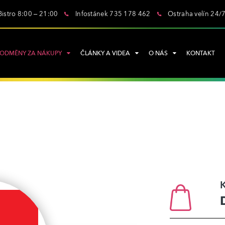
Bistro 8:00 – 21:00
Infostánek 735 178 462
Ostraha velín 24/
ODMĚNY ZA NÁKUPY
ČLÁNKY A VIDEA
O NÁS
KONTAKT