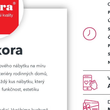
O
S
kora
nového nábytku na míru
teriéry rodinných domů,
V
ždý kus nábytku, který
 funkčnost, estetiku