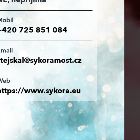
Mobil
+420 725 851 084
Email
stejskal@sykoramost.cz
Web
https://www.sykora.eu