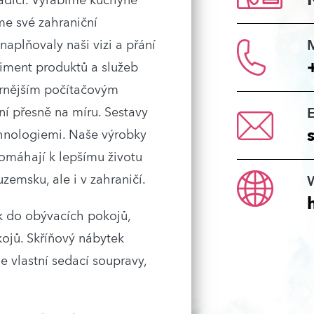
radicí. Vyrábíme kuchyně
me své zahraniční
 naplňovaly naši vizi a přání
timent produktů a služeb
ernějším počítačovým
í přesně na míru. Sestavy
hnologiemi. Naše výrobky
omáhají k lepšímu životu
zemsku, ale i v zahraničí.
 do obývacích pokojů,
okojů. Skříňový nábytek
vlastní sedací soupravy,