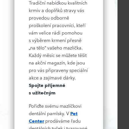
Tradiční nabídkou kvalitních
krmiv a doplňků stravy vás
provedou odborně
proškolení pracovníci, kteří
vám velice rádi pomohou
s výběrem krmení přesně
„na tělo“ vašeho mazlíčka.
Každý měsíc se můžete těšit
na akční magazín, kde jsou
pro vás připraveny speciální
akce a zajímavé dárky.
Spojte příjemné
s užitečným
Pořiďte svému mazlíčkovi
dentální pamlsky. V
Pet
Center
prodáváme řadu
dentálních tyček i tvarované