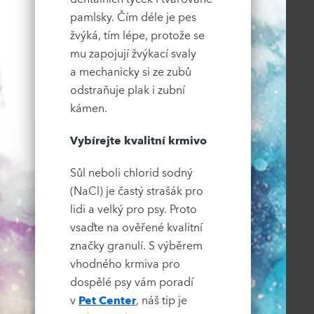
pamlsky. Čím déle je pes
žvýká, tím lépe, protože se
mu zapojují žvýkací svaly
a mechanicky si ze zubů
odstraňuje plak i zubní
kámen.
Vybírejte kvalitní krmivo
Sůl neboli chlorid sodný
(NaCl) je častý strašák pro
lidi a velký pro psy. Proto
vsaďte na ověřené kvalitní
značky granulí. S výběrem
vhodného krmiva pro
dospělé psy vám poradí
v
Pet Center
, náš tip je