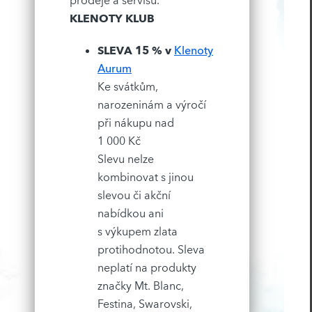
prodeje a servisu.
KLENOTY KLUB
SLEVA 15 % v
Klenoty
Aurum
Ke svátkům,
narozeninám a výročí
při nákupu nad
1 000 Kč
Slevu nelze
kombinovat s jinou
slevou či akční
nabídkou ani
s výkupem zlata
protihodnotou. Sleva
neplatí na produkty
značky Mt. Blanc,
Festina, Swarovski,