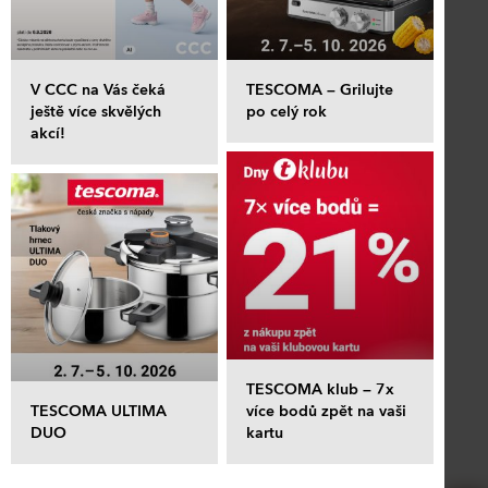
V CCC na Vás čeká
TESCOMA – Grilujte
ještě více skvělých
po celý rok
akcí!
TESCOMA klub – 7x
TESCOMA ULTIMA
více bodů zpět na vaši
DUO
kartu