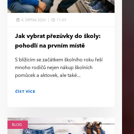
4. SRPNA 2026
11:03
Jak vybrat přezůvky do školy:
pohodlí na prvním místě
S blížícím se začátkem školního roku řeší
mnoho rodičů nejen nákup školních
pomůcek a aktovek, ale také
ČÍST VÍCE
BLOG