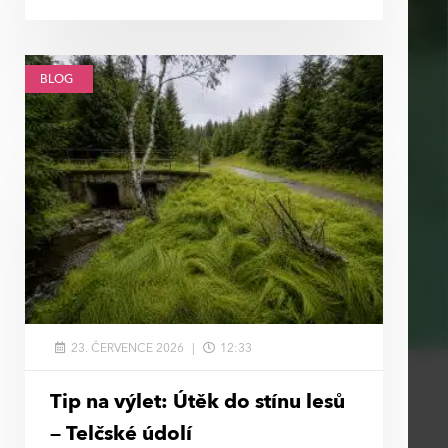
BLOG
23. ČERVENCE 2026
12:33
Tip na výlet: Útěk do stínu lesů
– Telčské údolí