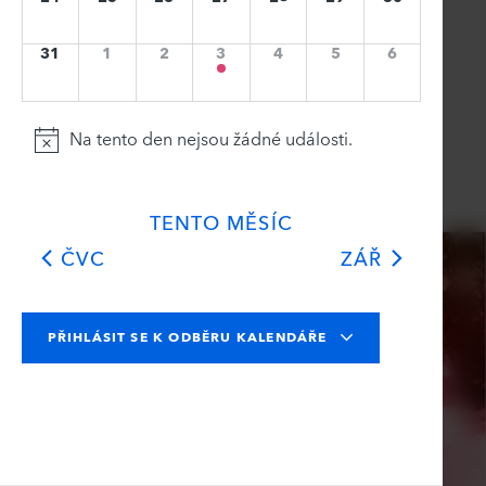
,
,
,
1
,
,
,
31
1
2
3
4
5
6
akce,
Na tento den nejsou žádné události.
TENTO MĚSÍC
ČVC
ZÁŘ
PŘIHLÁSIT SE K ODBĚRU KALENDÁŘE