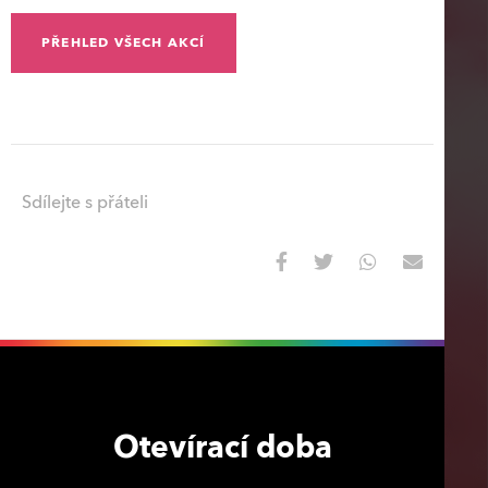
PŘEHLED VŠECH AKCÍ
Sdílejte s přáteli
Otevírací doba