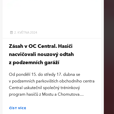
2. KVĚTNA 2024
Zásah v OC Central. Hasiči
nacvičovali nouzový odtah
z podzemních garáží
Od pondělí 15. do středy 17. dubna se
v podzemních parkovištích obchodního centra
Central uskutečnil společný tréninkový
program hasičů z Mostu a Chomutova.
ČÍST VÍCE