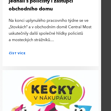
jednali s policisty i zástupci
obchodního domu
Na konci uplynulého pracovního týdne se ve
„Stovkách“ a v obchodním domě Central Most
uskutečnily další společné hlídky policistů
a mosteckých strážníků.
ČÍST VÍCE