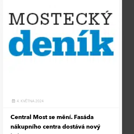
4. KVĚTNA 2024
Central Most se mění. Fasáda
nákupního centra dostává nový