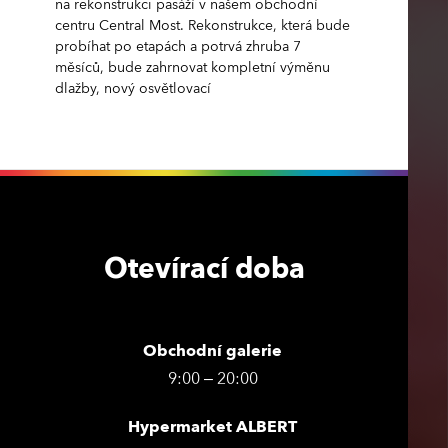
na rekonstrukci pasáží v našem obchodní
centru Central Most. Rekonstrukce, která bude
probíhat po etapách a potrvá zhruba 7
měsíců, bude zahrnovat kompletní výměnu
dlažby, nový osvětlovací
Otevírací doba
Obchodní galerie
9:00 – 20:00
Hypermarket ALBERT