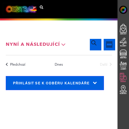
Navigac
Událos
Hledat
NYNÍ A NÁSLEDUJÍCÍ
Shrnutí
Zobraz
Vyberte
pro
datum.
Navig
Události
Předchozí
Dnes
Další
hledání
Události
a zobraz
PŘIHLÁSIT SE K ODBĚRU KALENDÁŘE
Události