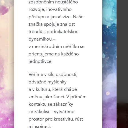
zosobněním neustálého
rozvoje, inovativního
přístupu a jasné vize. Naše
značka spojuje znalost
trendů s podnikatelskou
dynamikou –
v mezinárodním měřítku se
orientujeme na každého
jednotlivce.
Věříme v sílu osobnosti,
odvážné myšlenky
a v kulturu, která chápe
změnu jako šanci. V přímém
kontaktu se zákazníky
i v zákulisí – vytváříme
prostor pro kreativitu, růst
a inspiraci.