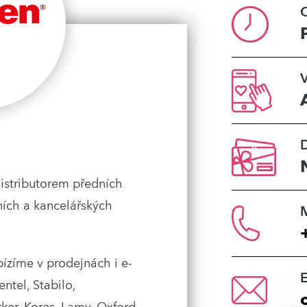
O
V
istributorem předních
ních a kancelářských
bízíme v prodejnách i e-
entel, Stabilo,