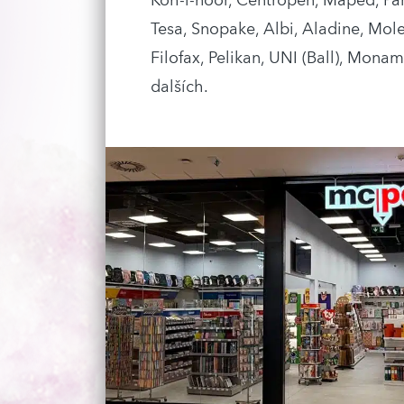
Koh-i-noor, Centropen, Maped, Par
Tesa, Snopake, Albi, Aladine, Mol
Filofax, Pelikan, UNI (Ball), Mon
dalších.