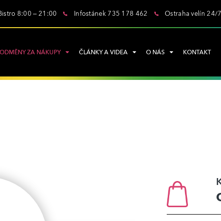
Bistro 8:00 – 21:00
Infostánek 735 178 462
Ostraha velín 24/
ODMĚNY ZA NÁKUPY
ČLÁNKY A VIDEA
O NÁS
KONTAKT