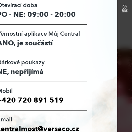
tevírací doba
PO - NE: 09:00 - 20:00
ěrnostní aplikace Můj Central
ANO, je součástí
Dárkové poukazy
NE, nepřijímá
Mobil
+420 720 891 519
Email
centralmost@versaco.cz