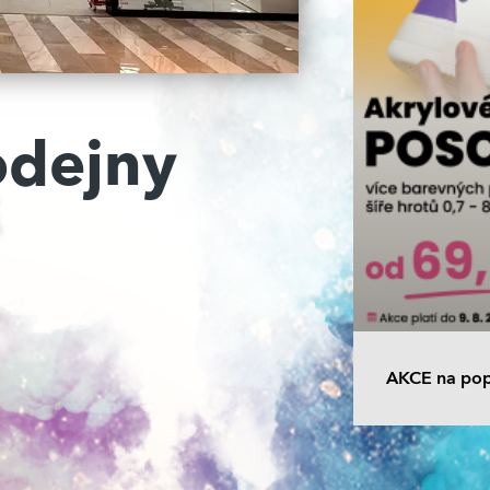
odejny
AKCE na pop