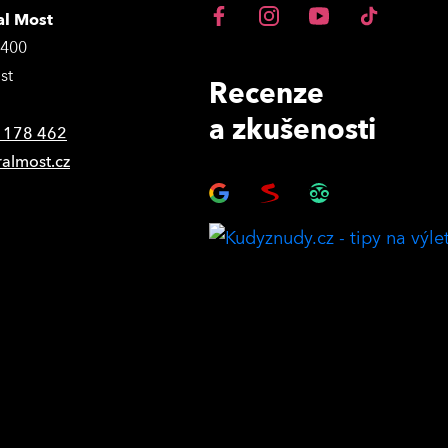
al Most
3400
st
Recenze
a zkušenosti
 178 462
ralmost.cz