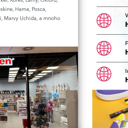
ker, Kores, Lamy, Oxford,
eskine, Hama, Posca,
ami, Marvy Uchida, a mnoho