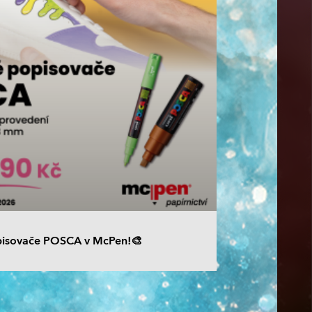
isovače POSCA v McPen!🎨