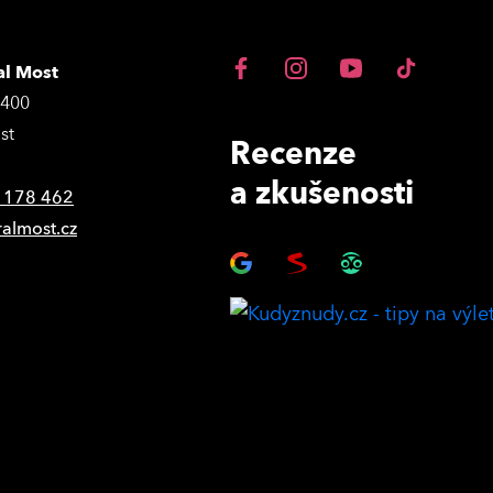
al Most
3400
st
Recenze
a zkušenosti
 178 462
ralmost.cz