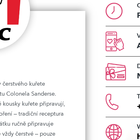
O
V
y čerstvého kuřete
tu Colonela Sanderse.
T
 kousky kuřete připravují,
oření – tradiční receptura
átku ručně připravuje
 vždy čerstvé – pouze