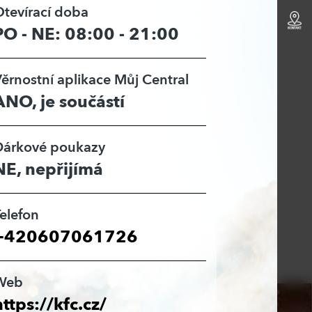
tevírací doba
PO - NE: 08:00 - 21:00
ěrnostní aplikace Můj Central
ANO, je součástí
Dárkové poukazy
NE, nepřijímá
elefon
+420607061726
Web
https://kfc.cz/