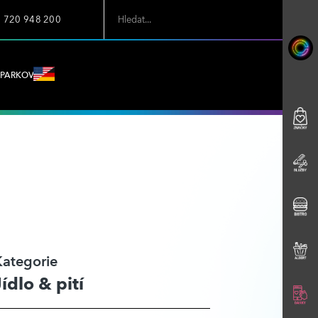
7 720 948 200
PARKOVÁNÍ
Kategorie
Jídlo & pití