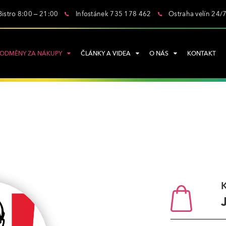
Bistro 8:00 – 21:00
Infostánek 735 178 462
Ostraha velín 24/
ODMĚNY ZA NÁKUPY
ČLÁNKY A VIDEA
O NÁS
KONTAKT