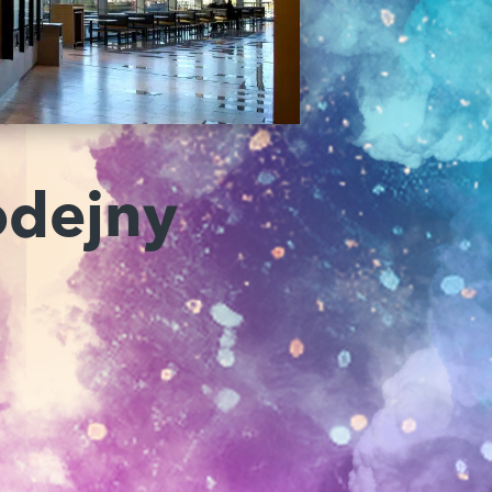
odejny