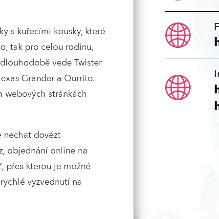
ky s kuřecími kousky, které
o, tak pro celou rodinu,
i dlouhodobě vede Twister
 Texas Grander a Qurrito.
ch webových stránkách
e nechat dovézt
z, objednání online na
, přes kterou je možné
 rychlé vyzvednutí na