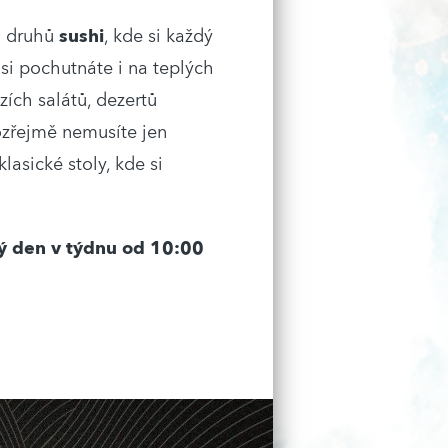
h druhů
sushi
, kde si každý
si pochutnáte i na teplých
ích salátů, dezertů
mozřejmě nemusíte jen
klasické stoly, kde si
ý den v týdnu od 10:00