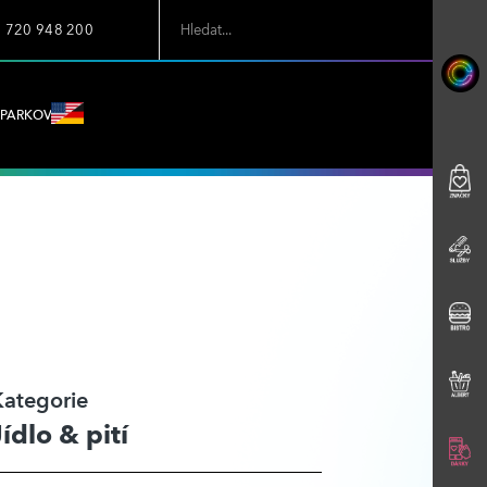
7 720 948 200
PARKOVÁNÍ
Kategorie
Jídlo & pití