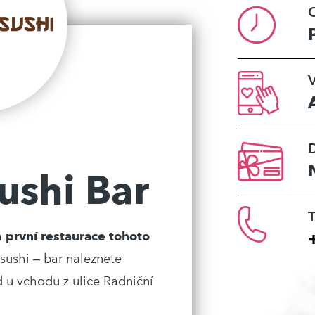
O
V
ushi Bar
T
a
první restaurace tohoto
ushi – bar naleznete
u vchodu z ulice Radniční