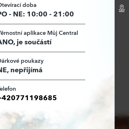
tevírací doba
PO - NE: 10:00 - 21:00
ěrnostní aplikace Můj Central
ANO, je součástí
Dárkové poukazy
NE, nepřijímá
elefon
+420771198685