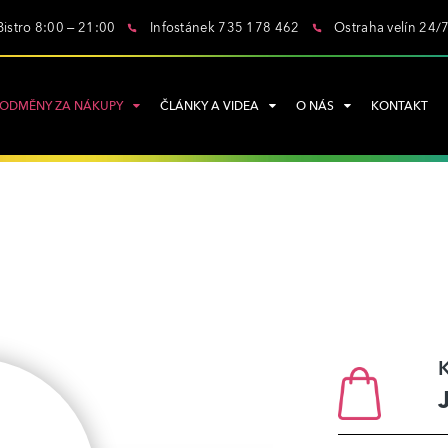
Bistro 8:00 – 21:00
Infostánek 735 178 462
Ostraha velín 24/
ODMĚNY ZA NÁKUPY
ČLÁNKY A VIDEA
O NÁS
KONTAKT