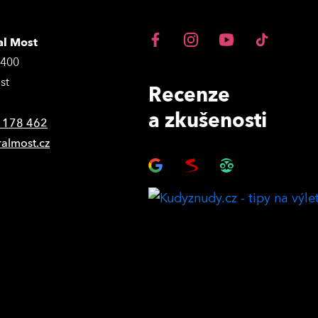
al Most
3400
st
Recenze
a zkušenosti
 178 462
ralmost.cz