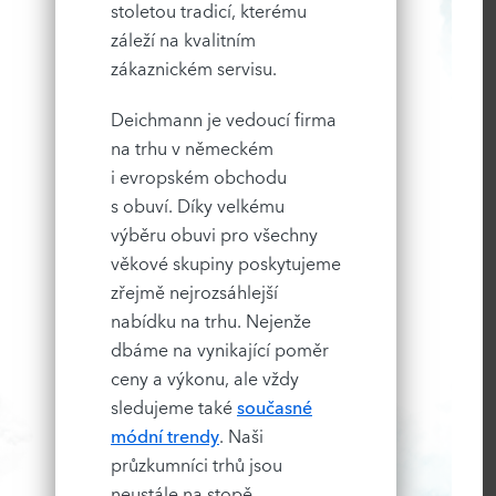
stoletou tradicí, kterému
záleží na kvalitním
zákaznickém servisu.
Deichmann je vedoucí firma
na trhu v německém
i evropském obchodu
s obuví. Díky velkému
výběru obuvi pro všechny
věkové skupiny poskytujeme
zřejmě nejrozsáhlejší
nabídku na trhu. Nejenže
dbáme na vynikající poměr
ceny a výkonu, ale vždy
sledujeme také
současné
módní trendy
. Naši
průzkumníci trhů jsou
neustále na stopě