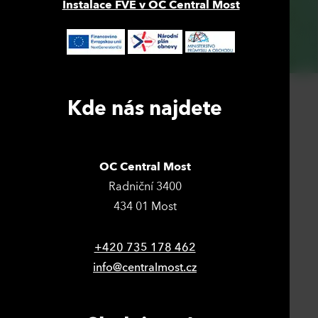
Instalace FVE v OC Central Most
Kde nás najdete
OC Central Most
Radniční 3400
434 01 Most
+420 735 178 462
info@centralmost.cz