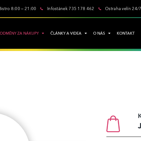
Bistro 8:00 – 21:00
Infostánek 735 178 462
Ostraha velín 24/
ODMĚNY ZA NÁKUPY
ČLÁNKY A VIDEA
O NÁS
KONTAKT