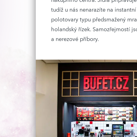
nákupního centra. Jídla připravuje
tudíž u nás nenarazíte na instantn
polotovary typu předsmažený mra
holandský řízek. Samozřejmostí js
a nerezové příbory.