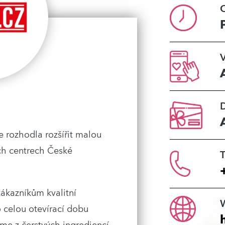
O
V
e rozhodla rozšířit malou
ch centrech České
T
zákazníkům kvalitní
o celou otevírací dobu