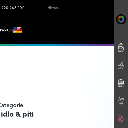
7 720 948 200
PARKOVÁNÍ
Kategorie
Jídlo & pití