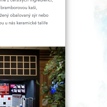
me z čerstvých ingrediencí,
í bramborovou kaši,
žený obalovaný sýr nebo
ou u nás keramické talíře