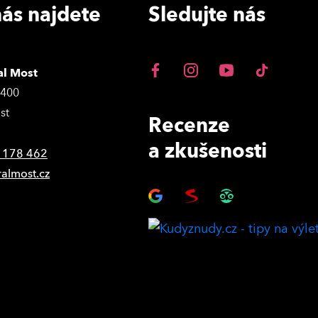
ás najdete
Sledujte nás
al Most
3400
st
Recenze
a zkušenosti
 178 462
ralmost.cz