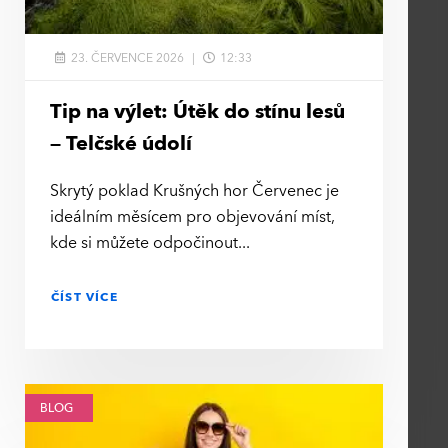
23. ČERVENCE 2026
12:33
Tip na výlet: Útěk do stínu lesů
– Telčské údolí
Skrytý poklad Krušných hor Červenec je
ideálním měsícem pro objevování míst,
kde si můžete odpočinout
ČÍST VÍCE
BLOG