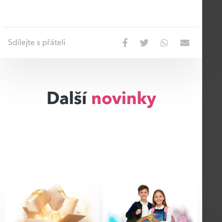
Sdílejte s přáteli
Další
novinky