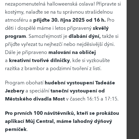
nezapomenutelná halloweenská oslava! Připravte si
kostýmy, nalaďte se na tu správnou strašidelnou
atmosféru a
přijďte 30. října 2025 od 16 h.
Pro
děti i dospělé máme i letos připravený
skvělý
program
. Samozřejmostí je
dlabání dýní,
takže si
přijďte vyřezat tu nejhezčí nebo nejděsivější dýni.
Dále je připraveno
malování na obličej
a
kreativní tvořivé dílničky
, kde si vyzkoušíte
razítka z brambor a podzimní tvoření z listí.
Program obohatí
hudební vystoupení Tadeáše
Jezbery
a speciální
taneční vystoupení od
Městského divadla Most
v časech 16:15 a 17:15.
Pro prvních 100 návštěvníků, kteří se prokážou
aplikací Můj Central, máme lahodný dýňový
perníček
.