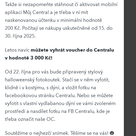
Takže si nezapomeňte stáhnout či aktivovat mobilní
aplikaci Můj Central a je třeba v ní mít
naskenovanou účtenku v minimální hodnotě
200 Kč. Počítají se nákupy uskutečněné od 15. do
30. října 2025.
Letos navíc
můžete vyhrát voucher do Centralu
v hodnotě 3 000 Kč!
Od 22. října pro vás bude připravený stylový
halloweenský fotokoutek. Stačí se v něm vyfotit,
klidně i v kostýmu, s dýní, a vložit fotku na
facebookovou stránku Centralu. Nebo se můžete
vyfotit s vlastní vydlabanou dýní ve vámi zvoleném
prostředí a nasdílet fotku na FB Centralu, kde je
třeba označit naše OC.
Soutěžíme o nejhezčí snímek. Těšíme se na vás!
🎃