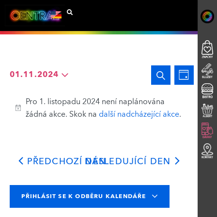
Navigac
Událo
Hledat
01.11.2024
Den
Zobra
Vyberte
pro
datum.
Navig
Pro 1. listopadu 2024 není naplánována
hledání
žádná akce. Skok na
další nadcházející akce
.
a
zobraze
PŘEDCHOZÍ DEN
NÁSLEDUJÍCÍ DEN
Události
PŘIHLÁSIT SE K ODBĚRU KALENDÁŘE