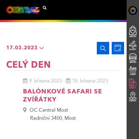
Navigac
Událo
Hledat
17.03.2023
Den
Zobra
Vyberte
pro
CELÝ DEN
datum.
Navig
hledání
9. března 2023
-
18. března 2023
a
BALÓNKOVÉ SAFARI SE
ZVÍŘÁTKY
zobraze
OC Central Most
Události
Radniční 3400, Most