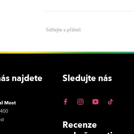
Sdílejte s přáteli
ás najdete
Sledujte nás
al Most
3400
st
Recenze