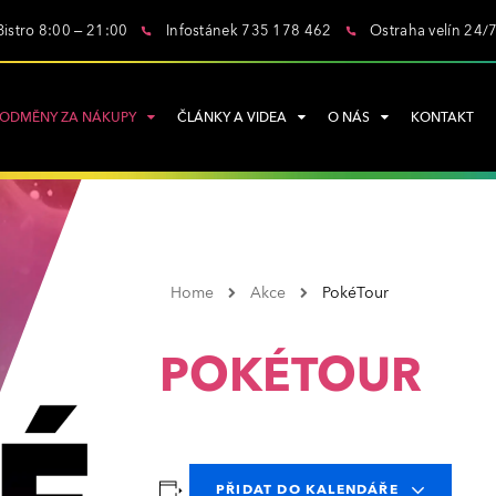
Bistro 8:00 – 21:00
Infostánek 735 178 462
Ostraha velín 24/
ODMĚNY ZA NÁKUPY
ČLÁNKY A VIDEA
O NÁS
KONTAKT
Home
Akce
PokéTour
POKÉTOUR
PŘIDAT DO KALENDÁŘE