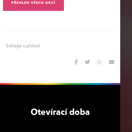
PŘEHLED VŠECH AKCÍ
Sdílejte s přáteli
Otevírací doba