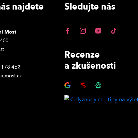
ás najdete
Sledujte nás
al Most
3400
st
Recenze
a zkušenosti
 178 462
ralmost.cz