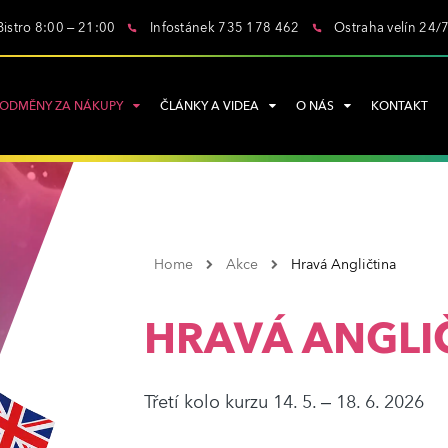
Bistro 8:00 – 21:00
Infostánek 735 178 462
Ostraha velín 24/
ODMĚNY ZA NÁKUPY
ČLÁNKY A VIDEA
O NÁS
KONTAKT
Home
Akce
Hravá Angličtina
HRAVÁ ANGLI
Třetí kolo kurzu 14. 5. – 18. 6. 2026