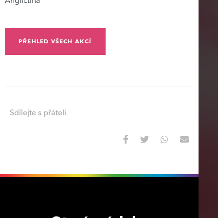
Angličtina
PŘEHLED VŠECH AKCÍ
Sdílejte s přáteli